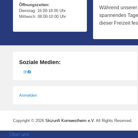
3
Öffnungszeiten:
Während unserer K
Dienstag: 16:00-18:00 Uhr
1
spannendes Tageb
Mittwoch: 08:00-10:00 Uhr
.
dieser Freizeit fe
J
u
l
i
2
Soziale Medien:
0
Instagram
Facebook
2
2
b
Anmelden
y
M
a
n
Copyright © 2026
Skizunft Kornwestheim e.V.
All Rights Reserved.
u
Über uns
e