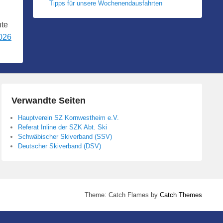
Tipps für unsere Wochenendausfahrten
nte
2026
Verwandte Seiten
Hauptverein SZ Kornwestheim e.V.
Referat Inline der SZK Abt. Ski
Schwäbischer Skiverband (SSV)
Deutscher Skiverband (DSV)
Theme: Catch Flames by
Catch Themes