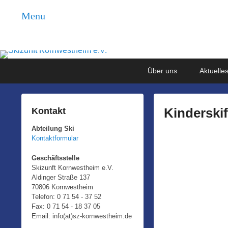
Menu
Skizunft Kornwestheim 
Abteilung Ski
Primary
Skip
Skip
Über uns
Aktuelle
menu
to
to
primary
secondary
content
content
Kinderskif
Kontakt
Abteilung Ski
P
Kontaktformular
o
s
Geschäftsstelle
Skizunft Kornwestheim e.V.
t
Aldinger Straße 137
e
70806 Kornwestheim
d
Telefon: 0 71 54 - 37 52
Fax: 0 71 54 - 18 37 05
o
Email: info(at)sz-kornwestheim.de
n