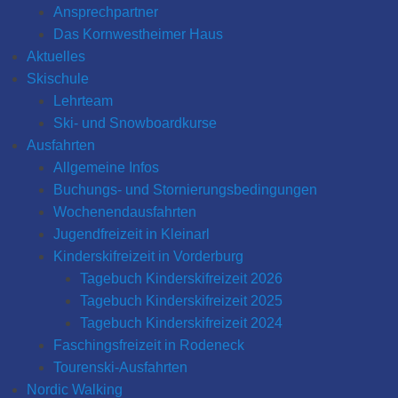
Ansprechpartner
l
Das Kornwestheimer Haus
a
Aktuelles
Z
Skischule
i
Lehrteam
m
Ski- und Snowboardkurse
m
Ausfahrten
e
Allgemeine Infos
r
Buchungs- und Stornierungsbedingungen
Wochenendausfahrten
Jugendfreizeit in Kleinarl
Kinderskifreizeit in Vorderburg
Tagebuch Kinderskifreizeit 2026
Tagebuch Kinderskifreizeit 2025
Tagebuch Kinderskifreizeit 2024
Faschingsfreizeit in Rodeneck
Tourenski-Ausfahrten
Nordic Walking