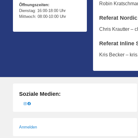
Robin Kratschma
3
Öffnungszeiten:
Dienstag: 16:00-18:00 Uhr
1
Mittwoch: 08:00-10:00 Uhr
Referat Nordic
.
J
Chris Krautter – 
u
l
Referat Inline 
i
Kris Becker – kri
2
0
2
2
b
Soziale Medien:
y
Instagram
Facebook
M
a
n
u
Anmelden
e