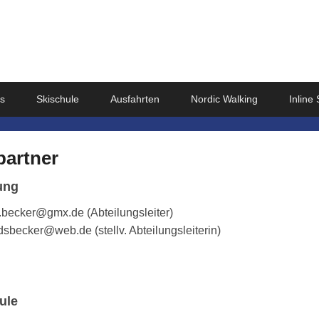
e.V.
es
Skischule
Ausfahrten
Nordic Walking
Inline 
artner
ung
s.becker@gmx.de (Abteilungsleiter)
sbecker@web.de (stellv. Abteilungsleiterin)
ule