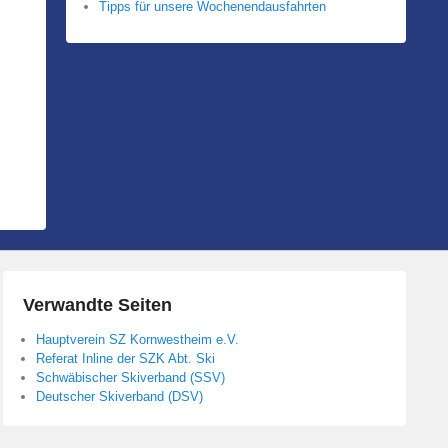
Tipps für unsere Wochenendausfahrten
Verwandte Seiten
Hauptverein SZ Kornwestheim e.V.
Referat Inline der SZK Abt. Ski
Schwäbischer Skiverband (SSV)
Deutscher Skiverband (DSV)