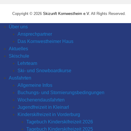
l
a
Copyright © 2026
Skizunft Kornwestheim e.V.
All Rights Reserved.
Z
i
Über uns
m
Ansprechpartner
m
Das Kornwestheimer Haus
e
Aktuelles
r
Skischule
Lehrteam
Ski- und Snowboardkurse
Ausfahrten
Allgemeine Infos
Buchungs- und Stornierungsbedingungen
Wochenendausfahrten
Jugendfreizeit in Kleinarl
Kinderskifreizeit in Vorderburg
Tagebuch Kinderskifreizeit 2026
Tagebuch Kinderskifreizeit 2025