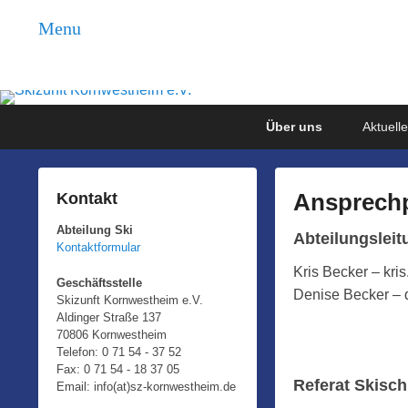
Menu
Skizunft Kornwestheim 
Abteilung Ski
Primary
Skip
Skip
Über uns
Aktuell
menu
to
to
primary
secondary
content
content
Ansprechp
Kontakt
Abteilung Ski
P
Abteilungsleit
Kontaktformular
o
Kris Becker – kri
s
Geschäftsstelle
Denise Becker – d
Skizunft Kornwestheim e.V.
t
Aldinger Straße 137
e
70806 Kornwestheim
d
Telefon: 0 71 54 - 37 52
Fax: 0 71 54 - 18 37 05
o
Referat Skisch
Email: info(at)sz-kornwestheim.de
n