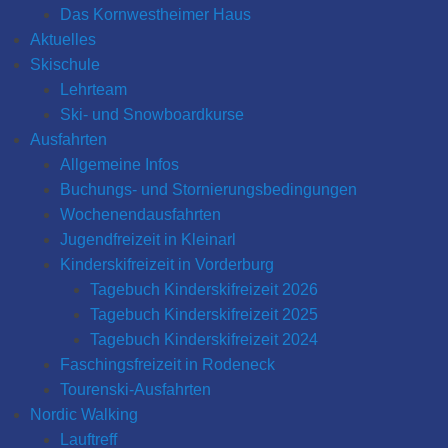
l
Das Kornwestheimer Haus
a
Aktuelles
Z
Skischule
i
Lehrteam
m
Ski- und Snowboardkurse
m
Ausfahrten
e
Allgemeine Infos
r
Buchungs- und Stornierungsbedingungen
Wochenendausfahrten
Jugendfreizeit in Kleinarl
Kinderskifreizeit in Vorderburg
Tagebuch Kinderskifreizeit 2026
Tagebuch Kinderskifreizeit 2025
Tagebuch Kinderskifreizeit 2024
Faschingsfreizeit in Rodeneck
Tourenski-Ausfahrten
Nordic Walking
Lauftreff