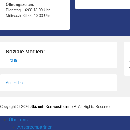
3
Öffnungszeiten:
Dienstag: 16:00-18:00 Uhr
1
Mittwoch: 08:00-10:00 Uhr
.
J
u
l
i
Soziale Medien:
2
Instagram
Facebook
0
2
2
Anmelden
b
y
M
a
Copyright © 2026
Skizunft Kornwestheim e.V.
All Rights Reserved.
n
u
Über uns
e
Ansprechpartner