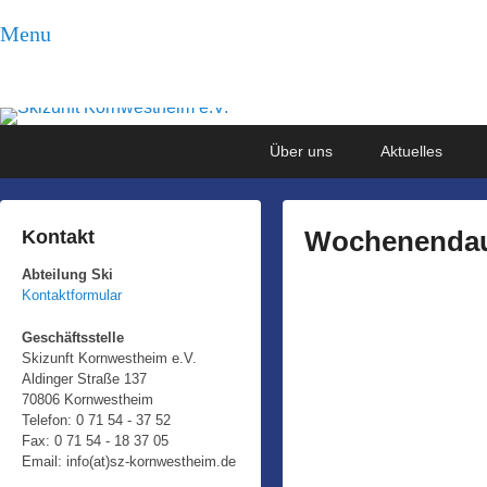
Menu
Skizunft Kornwestheim
e.V.
Primary
Skip
Skip
Über uns
Aktuelles
Abteilung Ski
menu
to
to
primary
secondary
content
content
Wochenendau
Kontakt
Abteilung Ski
P
Kontaktformular
o
s
Geschäftsstelle
Skizunft Kornwestheim e.V.
t
Aldinger Straße 137
e
70806 Kornwestheim
d
Telefon: 0 71 54 - 37 52
Fax: 0 71 54 - 18 37 05
o
Email: info(at)sz-kornwestheim.de
n